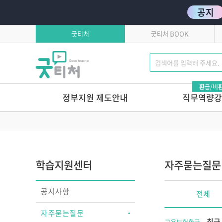
공지
굿티처
굿티처 BOOK
환급/비
정부지원 제도안내
직무역량강
고용보험환급
발달로 풀어보는 
이유있는 문제행동?!
학습자유의사항
톡톡 튀는 부모상담 
연간교육일정
마음에서 마음으로 주고
학습지원센터
자주묻는질문
호작용 매뉴얼
영유아 교육기관 안전
공지사항
전체
놀이로 커가는 영아,
놀이로 키우는 교사
자주묻는질문
놀이가 톡톡, 영아보육
최근
고용보험환급