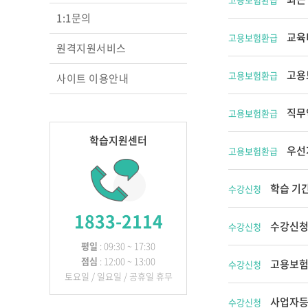
교실의 변화를 이끄는
1:1문의
성장 맵
교육
고용보험환급
행복을 꿈꾸는 교실, 
원격지원서비스
상호작용 교수법
영아 놀이따라 관찰하
고용
고용보험환급
사이트 이용안내
원하고
교실에서 디지털과 만
직무
고용보험환급
놀이 중심 교육, 숲에
찾다
학습지원센터
우선
고용보험환급
학습 기간
수강신청
1833-2114
수강신청
수강신청
평일
: 09:30 ~ 17:30
점심
: 12:00 ~ 13:00
고용보험
수강신청
토요일 / 일요일 / 공휴일 휴무
사업자등
수강신청