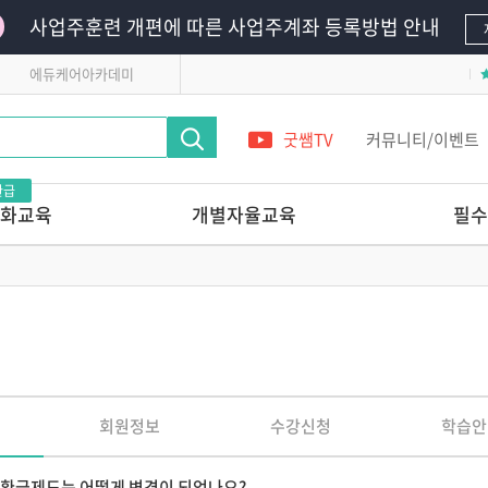
사업주훈련 개편에 따른 사업주계좌 등록방법 안내
에듀케어아카데미
굿쌤TV
커뮤니티/이벤트
환급
화교육
개별자율교육
필수
영유아의
단 하루로 완성하는 교사 전문가 온라
필수의무교육
인연수
영유아안전교육
레시피
앞서가는 교육기관의
어린이안전교육
놀이교육 들여다보기
 받는 교사 상
다른 교육기관 선생님은
어떻게 놀이를 지원할까?
관리 전문가교육
놀이를 사진으로 기록할 줄 아는
회원정보
수강신청
학습안
교사의 7가지 힘
교실에서 발견하는 영유아
 스킬업
정신건강
 환급제도는 어떻게 변경이 되었나요?