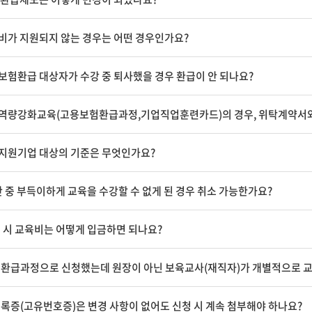
 교사
IEP 작성의 실제
원장이 알아야 할 장애아통합
비가 지원되지 않는 경우는 어떤 경우인가요?
놀이중심 반응성
어린이집 연간 운영의 실제
SI 상호작용
고 기록하고 지
보험환급 대상자가 수강 중 퇴사했을 경우 환급이 안 되나요?
[부모성장 프로젝트]
우리 아이의 이유있는 문제행동?!
나다
Outdoor에서 성장하는 아이들
역량강화교육(고용보험환급과정,기업직업훈련카드)의 경우, 위탁계약서와
서 답을
숲과 함께 성장하는 아이들,
숲에서 놀자
지원기업 대상의 기준은 무엇인가요?
현장밀착 유아중심 놀이중심 보육과정
의 신나는 여행
 중 부득이하게 교육을 수강할 수 없게 된 경우 취소 가능한가요?
개정 누리과정의 장애통합 현장 적용
 시 교육비는 어떻게 입금하면 되나요?
환급과정으로 신청했는데 원장이 아닌 보육교사(재직자)가 개별적으로 
록증(고유번호증)은 변경 사항이 없어도 신청 시 계속 첨부해야 하나요?