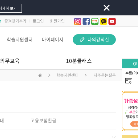
자세히 보기
즐겨찾기추가
로그인
회원가입
학습지원센터
마이페이지
나의강의실
의무교육
10분클래스
QU
수료(이
학습지원센터
자주묻는질문
놀이 속 돋보기-
교사 지원 어떻게 해야 할까요?
문제행동 지원하Key
선배교사가 알려주는
재료야 놀자
내
고용보험환급