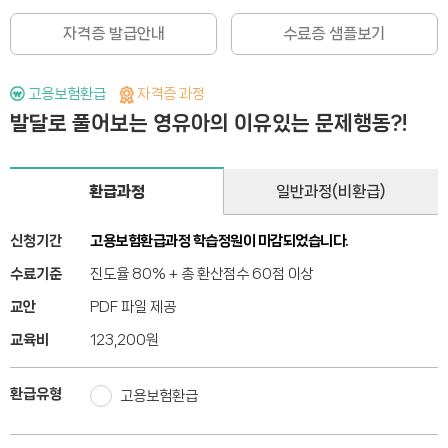
자격증 발급안내
수료증 샘플보기
고용보험환급
자격증 과정
발달로 풀어보는 영유아의 이유있는 문제행동?!
환급과정
일반과정(비환급)
신청기간
고용보험환급과정 학습정원이 마감되었습니다.
수료기준
진도율 80% + 총 환산점수 60점 이상
교안
PDF 파일 제공
교육비
123,200
원
환급유형
고용보험환급