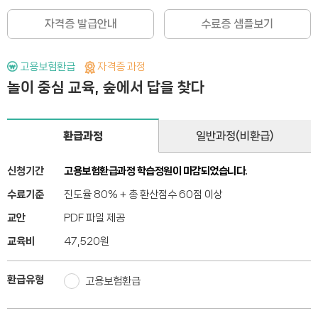
자격증 발급안내
수료증 샘플보기
고용보험환급
자격증 과정
놀이 중심 교육, 숲에서 답을 찾다
환급과정
일반과정(비환급)
신청기간
고용보험환급과정 학습정원이 마감되었습니다.
수료기준
진도율 80% + 총 환산점수 60점 이상
교안
PDF 파일 제공
교육비
47,520
원
환급유형
고용보험환급