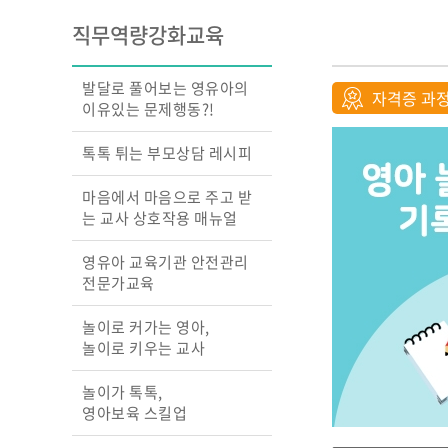
교실의 변화를 이끄는
직무역량강화교육
성장 맵
행복을 꿈꾸는 교실, 
상호작용 교수법
발달로 풀어보는 영유아의
자격증 과
영아 놀이따라 관찰하
이유있는 문제행동?!
원하고
교실에서 디지털과 만
톡톡 튀는 부모상담 레시피
놀이 중심 교육, 숲에
찾다
마음에서 마음으로 주고 받
는 교사 상호작용 매뉴얼
영유아 교육기관 안전관리
전문가교육
놀이로 커가는 영아,
놀이로 키우는 교사
놀이가 톡톡,
영아보육 스킬업