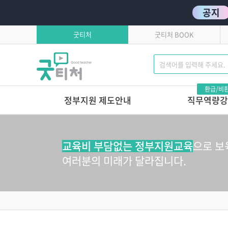
공지
굿티처
굿티처 BOOK
환급/비
정부지원 제도안내
직무역량강
고용보험환급
발달로 풀어보는 
이유있는 문제행동?!
학습자유의사항
교육비 부담없는 정부지원교육
으로 보
톡톡 튀는 부모상담 
연간교육일정
여러분의 미래가 달라집니다.
마음에서 마음으로 주고
호작용 매뉴얼
영유아 교육기관 안전
놀이로 커가는 영아,
놀이로 키우는 교사
놀이가 톡톡, 영아보육