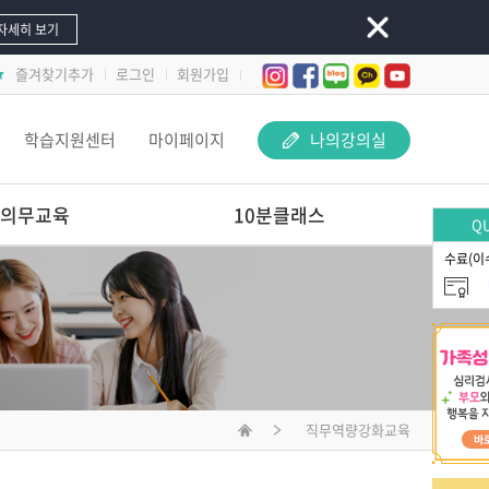
자세히 보기
즐겨찾기추가
로그인
회원가입
학습지원센터
마이페이지
나의강의실
의무교육
10분클래스
QU
수료(이
놀이 속 돋보기-
교사 지원 어떻게 해야 할까요?
문제행동 지원하Key
선배교사가 알려주는
재료야 놀자
직무역량강화교육