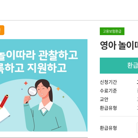
 교사
IEP 작성의 실제
원장이 알아야 할 장애아통합
놀이중심 반응성
어린이집 연간 운영의 실제
SI 상호작용
정
고 기록하고 지
고용보험환급
[부모성장 프로젝트]
영아 놀이
우리 아이의 이유있는 문제행동?!
나다
Outdoor에서 성장하는 아이들
서 답을
숲과 함께 성장하는 아이들,
숲에서 놀자
환
현장밀착 유아중심 놀이중심 보육과정
의 신나는 여행
신청기간
개정 누리과정의 장애통합 현장 적용
수료기준
교안
환급유형
환급유형