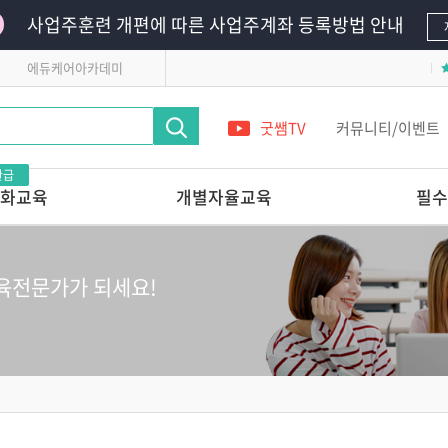
사업주훈련 개편에 따른 사업주계좌 등록방법 안내
에듀케어아카데미
굿쌤TV
커뮤니티/이벤트
환급
화교육
개별자율교육
필수
영유아의
단 하루로 완성하는 교사 전문가 온라
필수의무교육
인연수
영유아안전교육
육전문가가 되세요!
레시피
앞서가는 교육기관의
어린이안전교육
놀이교육 들여다보기
 받는 교사 상
다른 교육기관 선생님은
어떻게 놀이를 지원할까?
관리 전문가교육
놀이를 사진으로 기록할 줄 아는
교사의 7가지 힘
교실에서 발견하는 영유아
 스킬업
정신건강