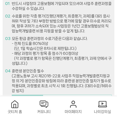
반드시 사업장이 고용보험에 가입되어 있으셔야 사업주 훈련과정을
수강하실 수 있습니다.
수료를 위한 각종 평가(진행단계평가, 최종평가, 과제)를 대리 응시·
허위 작성 및 기타 부정한 방법으로 평가에 임할 경우 미수료 처리되
며, 향후 귀하가 소속되어 있는 사업장은 1년간 고용보험법상의 직
업능력개발훈련 비용 지원을 받을 수 없게 됩니다.
모든 환급 훈련과정의 수료기준은 다음과 같습니다.
- 전체 진도율 80%이상
(단, 1일 학습시간은 8차시로 제한됩니다.)
- 해당 과정의 평가 항목 중 점수가 60점이상
(각 과정별로 평가 항목은 진행단계평가, 최종평가, 과제 안에서 구
성됩니다.)
훈련생 본인인증 필수
(고용노동부 고시 제2018-22호 사업주 직업능력개발훈련지원규
정 의거) 본인인증강화 방침에 따라 훈련생 본인인증 절차가 필수로
적용되며, 과정별로 최초 시작 시 1회 진행됩니다. (대리수강/허위수
강 방지)
본인인증 상세기준
1일 진도 및 평가의 종류, 로그인 횟수와 관계없이 과정별로 최초
시작시 1회 본인인증
굿티처 홈
커뮤니티
마이페이지
나의강의실