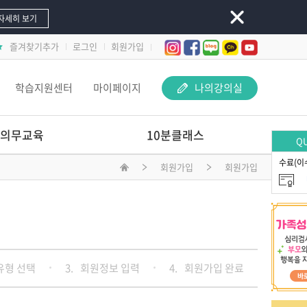
자세히 보기
즐겨찾기추가
로그인
회원가입
학습지원센터
마이페이지
나의강의실
의무교육
10분클래스
QU
수료(이
회원가입
회원가입
놀이 속 돋보기-
교사 지원 어떻게 해야 할까요?
문제행동 지원하Key
선배교사가 알려주는
재료야 놀자
유형 선택
3.
회원정보 입력
4.
회원가입 완료