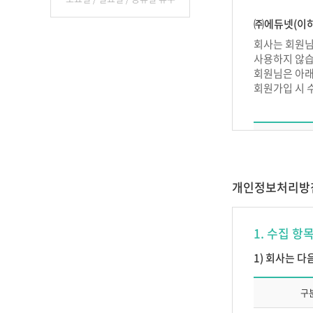
제 2 장 이
㈜에듀넷(이하
제4조 (서비스
회사는 회원님
사용하지 않습
서비스의 종류
회원님은 아래
제5조 (이용
회원가입 시 
1. 이용계약
립합니다.
2. 이용계약은
3. 제 1항
일반회원 
4. ㈜에듀넷
개인정보처리방
가. 이름이
교강
1. 수집 항
나. 허위
다. 선량한
서비
1) 회사는 
라. 이용
마. 회사
구
바. 기타
부 칙