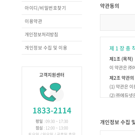
교실의 변화를 이끄는
약관동의
아이디/비밀번호찾기
성장 맵
행복을 꿈꾸는 교실, 
이용약관
상호작용 교수법
영아 놀이따라 관찰하
개인정보처리방침
원하고
교실에서 디지털과 만
개인정보 수집 및 이용
제 1 장 총 
놀이 중심 교육, 숲에
찾다
제1조 (목적)
이 약관은 ㈜
고객지원센터
제2조 약관의
(1) 약관은
(2) ㈜에듀
다.
1833-2114
제3조 약관 외
이 약관에 명
평일
: 09:30 ~ 17:30
개인정보 수집 
점심
: 12:00 ~ 13:00
토요일 / 일요일 / 공휴일 휴무