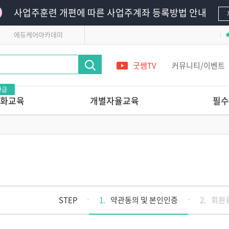
사업주훈련 개편에 따른 사업주계좌 등록방법 안내
에듀케어아카데미
굿쌤TV
커뮤니티/이벤트
환급
화교육
개별자율교육
필수
영유아의
단 하루로 완성하는 교사 전문가 온라
필수의무교육
인연수
영유아안전교육
레시피
앞서가는 교육기관의
어린이안전교육
놀이교육 들여다보기
 받는 교사 상
다른 교육기관 선생님은
어떻게 놀이를 지원할까?
관리 전문가교육
놀이를 사진으로 기록할 줄 아는
STEP
1.
약관동의 및 본인인증
2.
회원
교사의 7가지 힘
교실에서 발견하는 영유아
 스킬업
정신건강