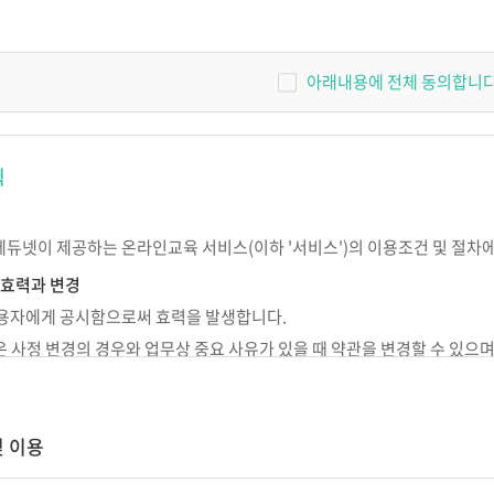
 교사
IEP 작성의 실제
원장이 알아야 할 장애아통합
놀이중심 반응성
어린이집 연간 운영의 실제
아래내용에 전체 동의합니다
SI 상호작용
고 기록하고 지
[부모성장 프로젝트]
우리 아이의 이유있는 문제행동?!
나다
칙
Outdoor에서 성장하는 아이들
서 답을
숲과 함께 성장하는 아이들,
숲에서 놀자
에듀넷이 제공하는 온라인교육 서비스(이하 '서비스')의 이용조건 및 절차
현장밀착 유아중심 놀이중심 보육과정
의 신나는 여행
 효력과 변경
개정 누리과정의 장애통합 현장 적용
 이용자에게 공시함으로써 효력을 발생합니다.
넷은 사정 변경의 경우와 업무상 중요 사유가 있을 때 약관을 변경할 수 있으
 준칙
시되지 않은 사항이 관계법령에 규정되어 있을 경우에는 그 규정에 따릅니다
및 이용