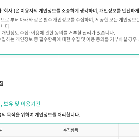
용계약
 '회사')은 이용자의 개인정보를 소중하게 생각하며, 개인정보를 안전하
의 종류)
으로 부터 아래와 같은 필수 개인정보를 수집하며, 제공한 모든 개인정보는
니다.
와 내용은 서비스 이용안내에서 정하는 바에 따릅니다.
 개인정보 수집·이용에 관한 동의를 거부할 권리가 있습니다.
계약의 성립)
수집하는 개인정보 중 필수항목에 대한 수집 및 이용 동의를 거부하실 경우
은 본 약관에 동의한 고객이 ㈜에듀넷 소정의 이용신청서를 온라인 또는 ㈜
구분
필수 개인정보
 이용자번호(ID) 단위로 체결됩니다.
의 규정에 의해 고객이 이용신청을 할 때에는 ㈜에듀넷은 정한 필수입력 사항
이름, 로그인 ID, 비밀번호, 생년월일, 성별
가입 시 수집하는 필수 개인정보
소속기관, 이메일, 본인식별정보(CI/DI
은 고객의 이용신청이 다음 각 호에 해당하는 경우 그 신청에 대한 승낙을 제
침
(단, 고용보험 환급과정 수강신청 
 실명이 아닐 경우
사 지원시 필수 개인정보
학력, 
목, 보유 및 이용기간
 주민등록번호를 기재했을 경우
 풍속, 기타 사회질서를 해 할 목적으로 신청한 경우
스 이용 중 발생되는 정보
서비스 이용기록, 접속로그, 쿠키
다음의 목적을 위하여 개인정보를 처리합니다.
신청서의 내용을 허위로 기재하였거나 허위서류를 첨부하였을 경우
의 업무수행상 또는 기술상 지장이 있는 경우
분
수집항목
 이용신청고객의 귀책사유로 이용승낙이 곤란한 경우