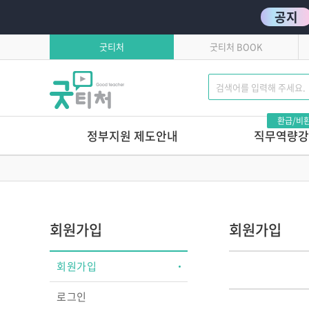
공지
굿티처
굿티처 BOOK
환급/비
정부지원 제도안내
직무역량강
고용보험환급
발달로 풀어보는 
이유있는 문제행동?!
학습자유의사항
톡톡 튀는 부모상담 
연간교육일정
마음에서 마음으로 주고
회원가입
회원가입
호작용 매뉴얼
영유아 교육기관 안전
회원가입
놀이로 커가는 영아,
놀이로 키우는 교사
로그인
놀이가 톡톡, 영아보육